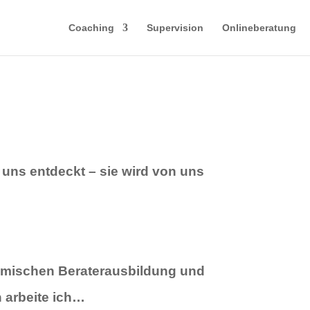
Coaching
Supervision
Onlineberatung
n uns entdeckt – sie wird von uns
emischen Beraterausbildung und
 arbeite ich…